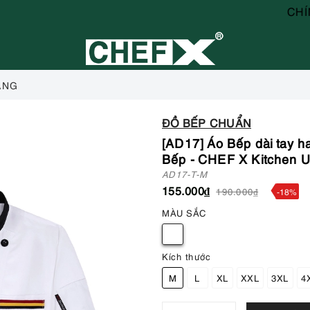
CHÍNH SÁCH Đ
ÀNG
ĐỒ BẾP CHUẨN
[AD17] Áo Bếp dài tay h
Bếp - CHEF X Kitchen U
AD17-T-M
155.000₫
190.000₫
-18%
MÀU SẮC
Kích thước
M
L
XL
XXL
3XL
4