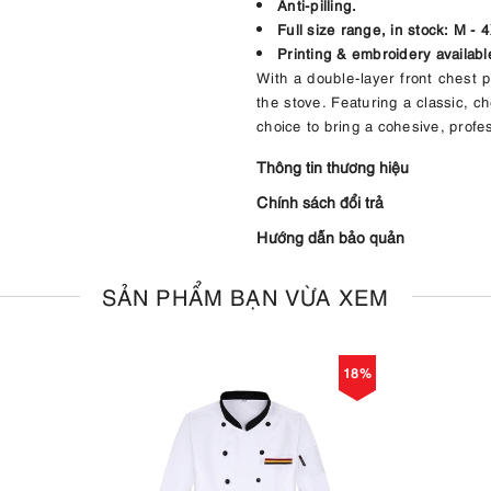
Anti-pilling.
Full size range, in stock:
M - 4
Printing & embroidery availabl
With a double-layer front chest
the stove. Featuring a classic, ch
choice to bring a cohesive, profes
Thông tin thương hiệu
Chính sách đổi trả
Hướng dẫn bảo quản
SẢN PHẨM BẠN VỪA XEM
18%