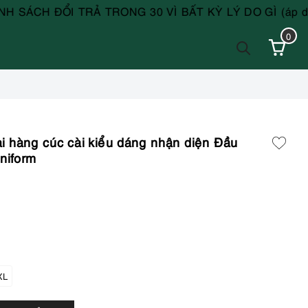
ỔI TRẢ TRONG 30 VÌ BẤT KỲ LÝ DO GÌ (áp dụng với s
0
ai hàng cúc cài kiểu dáng nhận diện Đầu
niform
XL