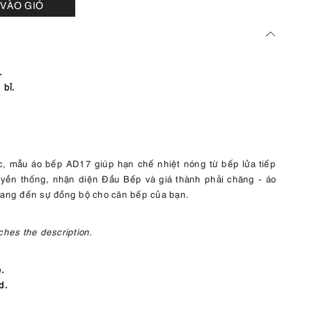
VÀO GIỎ
.
 bỉ.
gực, mẫu áo bếp AD17 giúp hạn chế nhiệt nóng từ bếp lửa tiếp
ruyền thống, nhận diện Đầu Bếp và giá thành phải chăng - áo
 mang đến sự đồng bộ cho căn bếp của bạn.
ches the description.
e.
d.