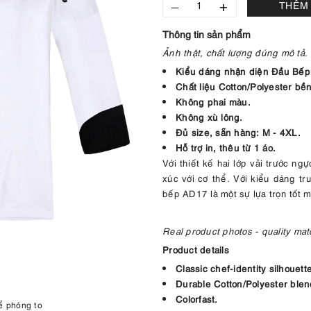
–
+
THÊM 
Thông tin sản phẩm
Ảnh thật, chất lượng đúng mô tả.
Kiểu dáng nhận diện Đầu Bếp
Chất liệu Cotton/Polyester bền
Không phai màu.
Không xù lông.
Đủ size, sẵn hàng: M - 4XL.
Hỗ trợ in, thêu từ 1 áo.
Với thiết kế hai lớp vải trước n
xúc với cơ thể. Với kiểu dáng t
bếp AD17 là một sự lựa trọn tốt
Real product photos - quality mat
Product details
Classic chef-identity silhouett
Durable Cotton/Polyester blen
Colorfast.
ể phóng to