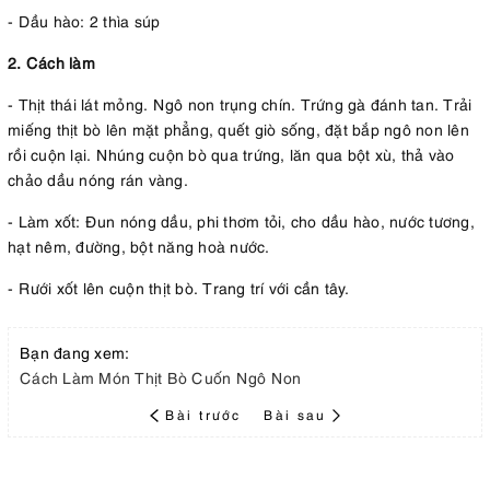
- Dầu hào: 2 thìa súp
2. Cách làm
- Thịt thái lát mỏng. Ngô non trụng chín. Trứng gà đánh tan. Trải
miếng thịt bò lên mặt phẳng, quết giò sống, đặt bắp ngô non lên
rồi cuộn lại. Nhúng cuộn bò qua trứng, lăn qua bột xù, thả vào
chảo dầu nóng rán vàng.
- Làm xốt: Đun nóng dầu, phi thơm tỏi, cho dầu hào, nước tương,
hạt nêm, đường, bột năng hoà nước.
- Rưới xốt lên cuộn thịt bò. Trang trí với cần tây.
Bạn đang xem:
Cách Làm Món Thịt Bò Cuốn Ngô Non
Bài trước
Bài sau