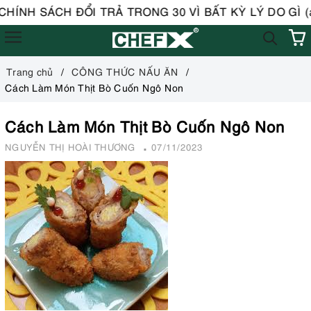
HÍNH SÁCH ĐỔI TRẢ TRONG 30 VÌ BẤT KỲ LÝ DO GÌ (áp 
Trang chủ
CÔNG THỨC NẤU ĂN
Cách Làm Món Thịt Bò Cuốn Ngô Non
Cách Làm Món Thịt Bò Cuốn Ngô Non
NGUYỄN THỊ HOÀI THƯƠNG
07/11/2023