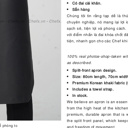
Có đai cài khăn.
Sẵn hàng
Chúng tôi tin rằng tạp dề là t
chuyên nghiệp, nó mang lại lợi 
sạch sẽ, tiện lợi và phong cách
với điểm nhấn là đai khóa chốt 
tiện, nhanh gọn cho các Chef khi
100% real photos-shop-taken with
as described.
Split-front apron design.
Size: 80cm length, 70cm widt
Premium Korean khaki fabric (6
Includes a towel strap.
In stock.
We believe an apron is an essenti
from the high heat of the kitchen
premium, durable apron that is wr
the split front panel, which keep
ể phóng to
and freedom of movement.