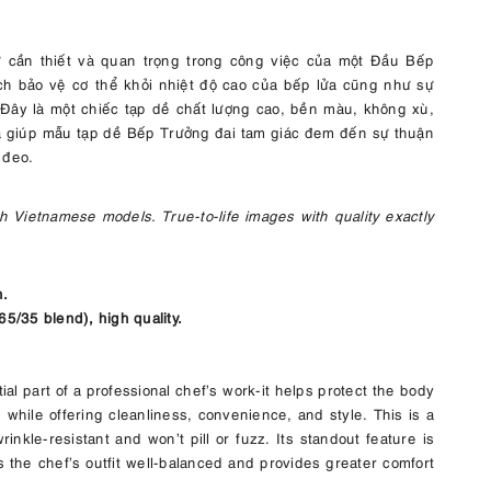
hứ cần thiết và quan trọng trong công việc của một Đầu Bếp
ích bảo vệ cơ thể khỏi nhiệt độ cao của bếp lửa cũng như sự
. Đây là một chiếc tạp dề chất lượng cao, bền màu, không xù,
đã giúp mẫu tạp dề Bếp Trưởng đai tam giác đem đến sự thuận
 đeo.
 Vietnamese models. True-to-life images with quality exactly
h.
5/35 blend), high quality.
al part of a professional chef’s work-it helps protect the body
 while offering cleanliness, convenience, and style. This is a
inkle-resistant and won’t pill or fuzz. Its standout feature is
s the chef’s outfit well-balanced and provides greater comfort