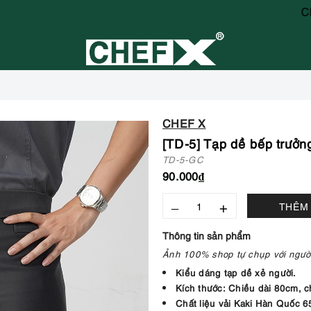
CHÍNH SÁCH
CHEF X
[TD-5] Tạp dề bếp trưởn
TD-5-GC
90.000₫
–
+
THÊM 
Thông tin sản phẩm
Ảnh 100% shop tự chụp với người
Kiểu dáng tạp dề xẻ người.
Kích thước: Chiều dài 80cm, 
Chất liệu vải Kaki Hàn Quốc 6