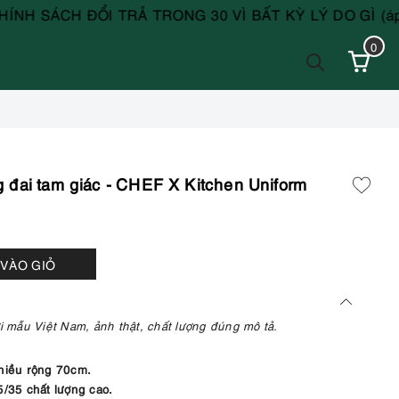
 ĐỔI TRẢ TRONG 30 VÌ BẤT KỲ LÝ DO GÌ (áp dụng với 
0
g đai tam giác - CHEF X Kitchen Uniform
VÀO GIỎ
 mẫu Việt Nam, ảnh thật, chất lượng đúng mô tả.
chiều rộng 70cm.
5/35 chất lượng cao.