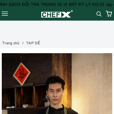
ÁCH ĐỔI TRẢ TRONG 30 VÌ BẤT KỲ LÝ DO GÌ (áp dụng 
Trang chủ
TẠP DỀ