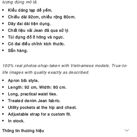
lượng đúng mô tả.
Kiểu dáng tạp dề yếm.
Chiều dài 92cm, chiều rộng 80cm.
Dây đai dài tiện dụng.
Chất liệu vải Jean đã qua sử lý
.
Túi đựng đồ ở hông và ngực.
Có đai điều chỉnh kích thước.
Sẵn hàng.
100% real photos-shop-taken with Vietnamese models. True-to-
life images with quality exactly as described.
Apron bib style.
Length: 92 cm, Width: 80 cm.
Long, practical waist ties.
Treated denim Jean fabric.
Utility pockets at the hip and chest.
Adjustable strap for a custom fit.
In stock.
Thông tin thương hiệu