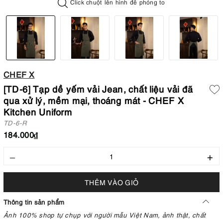
Click chuột lên hình để phóng to
CHEF X
[TD-6] Tạp dề yếm vải Jean, chất liệu vải đã
qua xử lý, mềm mại, thoáng mát - CHEF X
Kitchen Uniform
TD-6-R
184.000₫
–
+
THÊM VÀO GIỎ
Thông tin sản phẩm
Ảnh 100% shop tự chụp với người mẫu Việt Nam, ảnh thật, chất