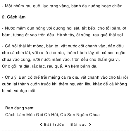
- Một nhúm rau quế, lạc rang vàng, bánh đa nướng hoặc chiên.
2. Cách làm
- Nước mắm đun nóng với đường hơi sệt, tắt bếp, cho tỏi băm, ớt
băm, tương ớt vào trộn đều. Hành tây, ớt sừng, rau quế thái sợi.
- Cá hồi thái lát mỏng, bản to, vắt nước cốt chanh vào, đảo đều
cho cá chín tái, vớt ra tô cho ráo, thêm hành tây, ớt, củ sen ngâm
chua vào cùng, rưới nước mắm vào, trộn đều cho thấm gia vị.
Cho gỏi ra đĩa, rắc lạc, rau quế. Ăn kèm bánh đa.
- Chú ý: Bạn có thể trải miếng cá ra đĩa, vắt chanh vào cho tái rồi
cuộn lại thành cuốn trước khi thêm nguyên liệu khác để cá không
bị nát và đẹp mắt.
Bạn đang xem:
Cách Làm Món Gỏi Cá Hồi, Củ Sen Ngâm Chua
Bài trước
Bài sau