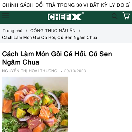
CHÍNH SÁCH ĐỔI TRẢ TRONG 30 VÌ BẤT KỲ LÝ DO GÌ (áp
Trang chủ
CÔNG THỨC NẤU ĂN
Cách Làm Món Gỏi Cá Hồi, Củ Sen Ngâm Chua
Cách Làm Món Gỏi Cá Hồi, Củ Sen
Ngâm Chua
NGUYỄN THỊ HOÀI THƯƠNG
29/10/2023