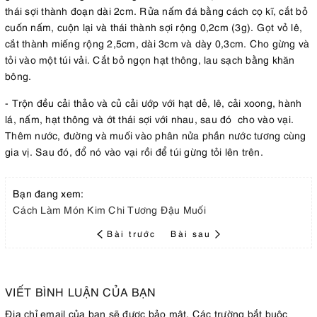
thái sợi thành đoạn dài 2cm. Rửa nấm đá bằng cách cọ kĩ, cắt bỏ
cuốn nấm, cuộn lại và thái thành sợi rộng 0,2cm (3g). Gọt vỏ lê,
cắt thành miếng rộng 2,5cm, dài 3cm và dày 0,3cm. Cho gừng và
tỏi vào một túi vải. Cắt bỏ ngọn hạt thông, lau sạch bằng khăn
bông.
- Trộn đều cải thảo và củ cải ướp với hạt dẻ, lê, cải xoong, hành
lá, nấm, hạt thông và ớt thái sợi với nhau, sau đó cho vào vại.
Thêm nước, đường và muối vào phân nửa phần nước tương cùng
gia vị. Sau đó, đổ nó vào vại rồi để túi gừng tỏi lên trên.
Bạn đang xem:
Cách Làm Món Kim Chi Tương Đậu Muối
Bài trước
Bài sau
VIẾT BÌNH LUẬN CỦA BẠN
Địa chỉ email của bạn sẽ được bảo mật. Các trường bắt buộc