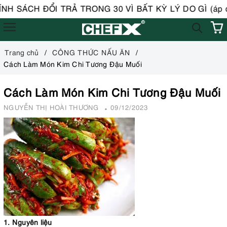
H ĐỔI TRẢ TRONG 30 VÌ BẤT KỲ LÝ DO GÌ (áp dụng vớ
Trang chủ
CÔNG THỨC NẤU ĂN
Cách Làm Món Kim Chi Tương Đậu Muối
Cách Làm Món Kim Chi Tương Đậu Muối
NGUYỄN THỊ HOÀI THƯƠNG
09/12/2023
1. Nguyên liệu