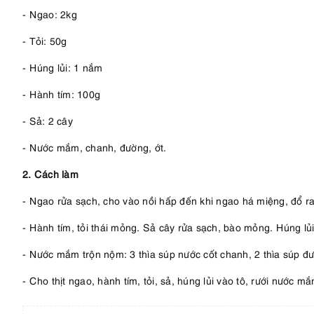
- Ngao: 2kg
- Tỏi: 50g
- Húng lủi: 1 nắm
- Hành tím: 100g
- Sả: 2 cây
- Nước mắm, chanh, đường, ớt.
2. Cách làm
- Ngao rửa sạch, cho vào nồi hấp đến khi ngao há miệng, đổ ra 
- Hành tím, tỏi thái mỏng. Sả cây rửa sạch, bào mỏng. Húng lủi 
- Nước mắm trộn nộm: 3 thìa súp nước cốt chanh, 2 thìa súp đườ
- Cho thịt ngao, hành tím, tỏi, sả, húng lủi vào tô, rưới nước mắ