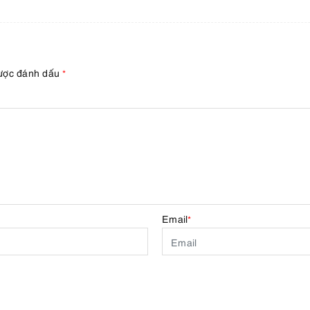
được đánh dấu
*
Email
*