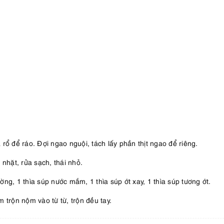
rổ để ráo. Đợi ngao nguội, tách lấy phần thịt ngao để riêng.
nhặt, rửa sạch, thái nhỏ.
ng, 1 thìa súp nước mắm, 1 thìa súp ớt xay, 1 thìa súp tương ớt.
m trộn nộm vào từ từ, trộn đều tay.