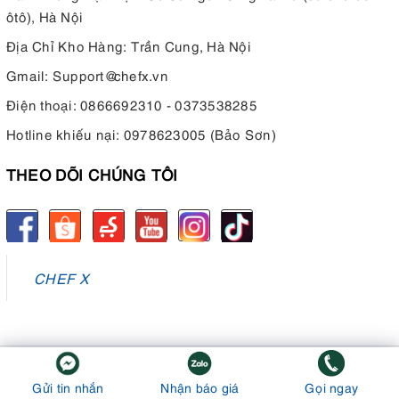
ôtô), Hà Nội
Địa Chỉ Kho Hàng: Trần Cung, Hà Nội
Gmail:
Support@chefx.vn
Điện thoại:
0866692310 - 0373538285
Hotline khiếu nại:
0978623005 (Bảo Sơn)
THEO DÕI CHÚNG TÔI
CHEF X
© Bản quyền thuộc về
Đồ Bếp Chuẩn
Cung cấp bởi
Sapo
Gửi tin nhắn
Nhận báo giá
Gọi ngay