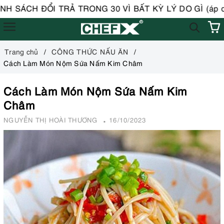
 SÁCH ĐỔI TRẢ TRONG 30 VÌ BẤT KỲ LÝ DO GÌ (áp dụn
Trang chủ
CÔNG THỨC NẤU ĂN
Cách Làm Món Nộm Sứa Nấm Kim Châm
Cách Làm Món Nộm Sứa Nấm Kim
Châm
NGUYỄN THỊ HOÀI THƯƠNG
16/10/2023