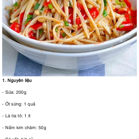
1. Nguyên liệu
- Sứa: 200g
- Ớt sừng: 1 quả
- Lá tía tô: 1 ít
- Nấm kim châm: 50g
- Cà rốt: 1/4 củ