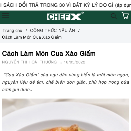
ÁCH ĐỔI TRẢ TRONG 30 VÌ BẤT KỲ LÝ DO GÌ (áp dụng 
Trang chủ
CÔNG THỨC NẤU ĂN
Cách Làm Món Cua Xào Giấm
Cách Làm Món Cua Xào Giấm
NGUYỄN THỊ HOÀI THƯƠNG
16/05/2022
"Cua Xào Giấm" của ngư dân vùng biển là một món ngon,
nguyên liệu dễ tìm, chế biến đơn giản, phù hợp trong bữa
cơm gia đình..