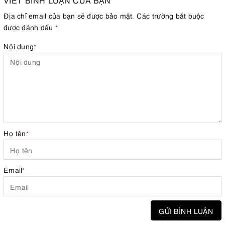
VIẾT BÌNH LUẬN CỦA BẠN
Địa chỉ email của bạn sẽ được bảo mật. Các trường bắt buộc
được đánh dấu
*
Nội dung
*
Họ tên
*
Email
*
GỬI BÌNH LUẬN