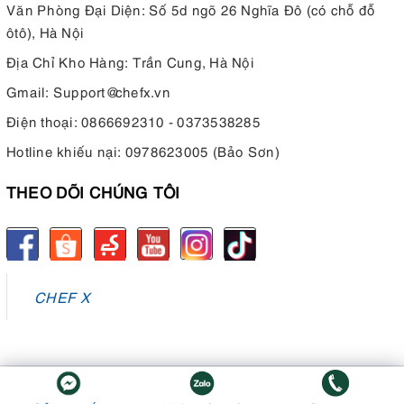
Văn Phòng Đại Diện: Số 5d ngõ 26 Nghĩa Đô (có chỗ đỗ
ôtô), Hà Nội
Địa Chỉ Kho Hàng: Trần Cung, Hà Nội
Gmail:
Support@chefx.vn
Điện thoại:
0866692310 - 0373538285
Hotline khiếu nại:
0978623005 (Bảo Sơn)
THEO DÕI CHÚNG TÔI
CHEF X
© Bản quyền thuộc về
Đồ Bếp Chuẩn
Cung cấp bởi
Sapo