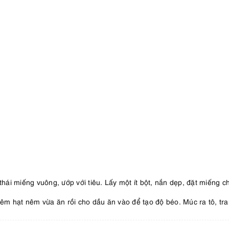
thái miếng vuông, ướp với tiêu. Lấy một ít bột, nắn dẹp, đặt miếng ch
nêm hạt nêm vừa ăn rồi cho dầu ăn vào để tạo độ béo. Múc ra tô, tran