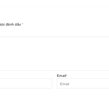
được đánh dấu
*
Email
*