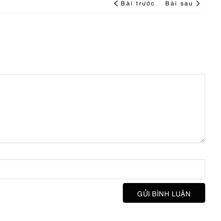
Bài trước
Bài sau
GỬI BÌNH LUẬN