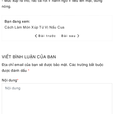
- Múc xúp ra thố, rắc cà rốt + hành ngò + tiêu lên mặt, dung
nóng.
Bạn đang xem:
Cách Làm Món Xúp Tứ Vị Nấu Cua
Bài trước
Bài sau
VIẾT BÌNH LUẬN CỦA BẠN
Địa chỉ email của bạn sẽ được bảo mật. Các trường bắt buộc
được đánh dấu
*
Nội dung
*