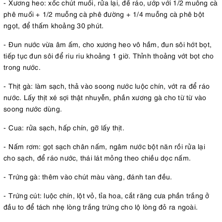
- Xương heo: xốc chút muối, rửa lại, để ráo, ướp với 1/2 muông cà
phê muối + 1/2 muỗng cà phê đường + 1/4 muỗng cà phê bột
ngọt, để thấm khoảng 30 phút.
- Đun nước vừa âm ấm, cho xương heo vô hầm, đun sôi hớt bọt,
tiếp tục đun sôi để riu riu khoảng 1 giờ. Thỉnh thoảng vớt bọt cho
trong nước.
- Thịt gà: làm sạch, thả vào soong nước luộc chín, vớt ra để ráo
nước. Lấy thịt xé sợi thật nhuyễn, phần xương gà cho từ từ vào
soong nước dùng.
- Cua: rửa sạch, hấp chín, gỡ lấy thịt.
- Nấm rơm: gọt sạch chân nấm, ngâm nước bột năn rồi rửa lại
cho sạch, để ráo nước, thái lát mỏng theo chiều dọc nấm.
- Trứng gà: thêm vào chút màu vàng, đánh tan đều.
- Trứng cút: luộc chín, lột vỏ, tỉa hoa, cắt răng cưa phần trắng ở
đầu to để tách nhẹ lòng trắng trứng cho lộ lòng đỏ ra ngoài.