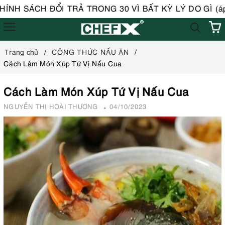
CH ĐỔI TRẢ TRONG 30 VÌ BẤT KỲ LÝ DO GÌ (áp dụng v
Trang chủ
CÔNG THỨC NẤU ĂN
Cách Làm Món Xúp Tứ Vị Nấu Cua
Cách Làm Món Xúp Tứ Vị Nấu Cua
NGUYỄN THỊ HOÀI THƯƠNG
04/10/2023